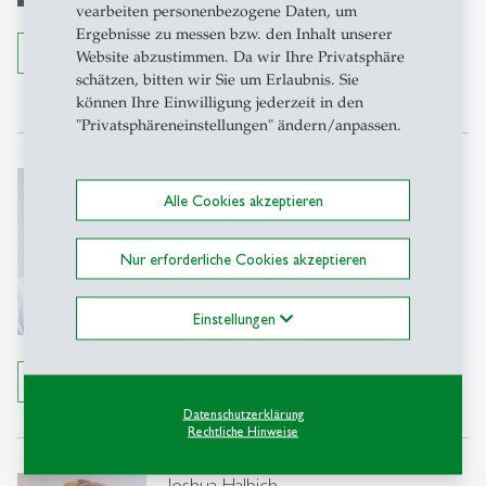
Dufourstrasse 40a
vearbeiten personenbezogene Daten, um
9000 St. Gallen
Ergebnisse zu messen bzw. den Inhalt unserer
Details anzeigen
Website abzustimmen. Da wir Ihre Privatsphäre
Tel.: +41 71 224 71 82
schätzen, bitten wir Sie um Erlaubnis. Sie
Email schreiben
können Ihre Einwilligung jederzeit in den
"Privatsphäreneinstellungen" ändern/anpassen.
Karan Haag
Alle Cookies akzeptieren
Studentischer Mitarbeiter
IRM-HSG
Nur erforderliche Cookies akzeptieren
Büro 2-212
Dufourstrasse 40a
Einstellungen
9000 St. Gallen
Email schreiben
Details anzeigen
Datenschutzerklärung
Rechtliche Hinweise
Joshua Halbich