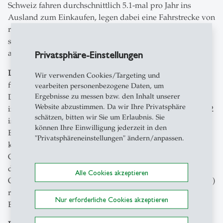
Schweiz fahren durchschnittlich 5.1-mal pro Jahr ins
Ausland zum Einkaufen, legen dabei eine Fahrstrecke von
rund 118 Kilometer zurück und geben im Durchschnitt in
stationären Geschäften 230 CHF pro Einkauf im Ausland
aus (188 CHF für Online-Einkäufe).
Privatsphäre-Einstellungen
Leichte Zunahme des Einkaufstourismus
: Die Einkäufe
Wir verwenden Cookies/Targeting und
für Einrichtung, Lebensmittel, Sportartikel, Textilien und
vearbeiten personenbezogene Daten, um
Ergebnisse zu messen bzw. den Inhalt unserer
Drogerieartikel im Ausland erreichen im Jahr 2025
Website abzustimmen. Da wir Ihre Privatsphäre
insgesamt 9.2 Milliarden CHF. Im Vergleich zum Jahr 2022
schätzen, bitten wir Sie um Erlaubnis. Sie
ist dies ein Anstieg um rund 10 %. Damit egalisiert der
können Ihre Einwilligung jederzeit in den
EKT 2025 das Niveau aus dem Jahr 2017, als dieser bei
"Privatsphäreneinstellungen" ändern/anpassen.
knapp 9.1 Milliarden CHF lag. Gemessen am
Gesamtumsatz des Schweizer Detailhandels entsprechen
diese 9.2 Mrd. CHF rund 9 % aller Konsumausgaben. Der
Alle Cookies akzeptieren
Online-EKT macht von den 9.2 Mrd. (stationär und online)
rund 1.6 Mrd. CHF aus und ist ebenso wie der stationäre
Nur erforderliche Cookies akzeptieren
EKT um rund 10 % gewachsen.