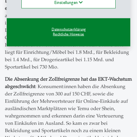
Lebensmittel werden deutlich häufiger im Ausland
Einstellungen
eingekauft
: Der Zuwachs des EKT um 10 % geht fast
ausschliesslich auf mehr stationäre Lebensmitteleinkäufe
im benachbarten Ausland zurück. Diese Einkäufe für
Datenschutzerklärung
Lebensmittel haben um rund 800 Mio. auf neu 4.0 Mrd.
Rechtliche Hinweise
CHF zugelegt. Der Umsatzverlust für den Schweizer
Handel durch sowohl stationären als auch Online-EKT
liegt für Einrichtung/Möbel bei 1.8 Mrd., für Bekleidung
bei 1.4 Mrd., für Drogerieartikel bei 1.15 Mrd. und
Sportartikel bei 730 Mio.
Die Absenkung der Zollfreigrenze hat das EKT-Wachstum
abgeschwächt
: Konsument:innen haben die Absenkung
der Zollfreigrenze von 300 auf 150 CHF, sowie die
Einführung der Mehrwertsteuer für Online-Einkäufe auf
ausländischen Marktplätzen wie Temu oder Shein,
wahrgenommen und erkennen darin eine Verteuerung
von Einkäufen im Ausland. So kam es zwar bei
Bekleidung und Sportartikeln noch zu einem kleinen